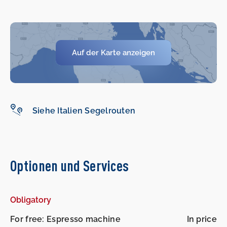
Auf der Karte anzeigen
Siehe Italien Segelrouten
Optionen und Services
-
-
Obligatory
For free: Espresso machine
In price