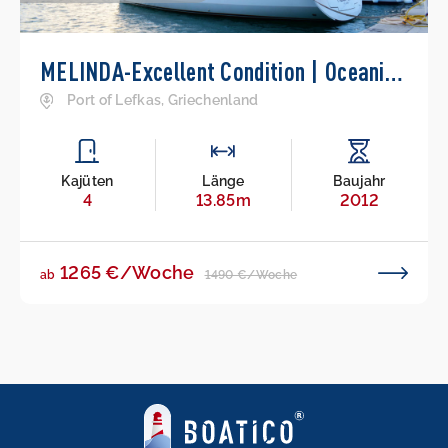
MELINDA-Excellent Condition | Oceanis 45
Port of Lefkas, Griechenland
Kajüten
Länge
Baujahr
4
13.85m
2012
1265 €/Woche
1490 €/Woche
ab