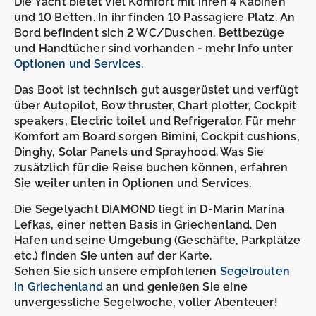
Die Yacht bietet viel Komfort mit ihren 4 Kabinen
und 10 Betten. In ihr finden 10 Passagiere Platz. An
Bord befindent sich 2 WC/Duschen. Bettbezüge
und Handtücher sind vorhanden - mehr Info unter
Optionen und Services
.
Das Boot ist technisch gut ausgerüstet und verfügt
über Autopilot, Bow thruster, Chart plotter, Cockpit
speakers, Electric toilet und Refrigerator. Für mehr
Komfort am Board sorgen Bimini, Cockpit cushions,
Dinghy, Solar Panels und Sprayhood. Was Sie
zusätzlich für die Reise buchen können, erfahren
Sie weiter unten in Optionen und Services.
Die Segelyacht DIAMOND liegt in D-Marin Marina
Lefkas, einer netten Basis in Griechenland. Den
Hafen und seine Umgebung (Geschäfte, Parkplätze
etc.) finden Sie unten auf der Karte.
Sehen Sie sich unsere empfohlenen
Segelrouten
in Griechenland
an und genießen Sie eine
unvergessliche Segelwoche, voller Abenteuer!