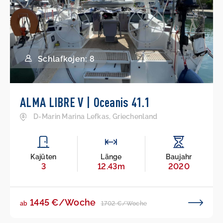
Schlafkojen: 8
ALMA LIBRE V | Oceanis 41.1
D-Marin Marina Lefkas, Griechenland
Kajüten
Länge
Baujahr
3
12.43m
2020
1445 €/Woche
1702 €/Woche
ab