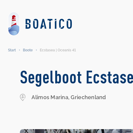
Start
Boote
Ecstasea | Oceanis 41
Segelboot Ecstase
Alimos Marina, Griechenland