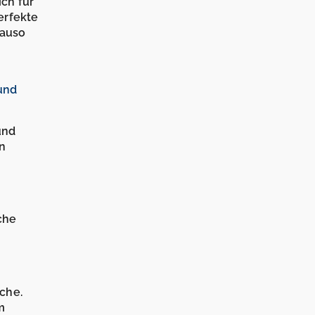
ich für
erfekte
nauso
und
und
n
che
che.
m