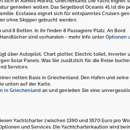
 sich in Alimos Marina, Griechenland. Die Yacht eignet s
Natur genießen wollen. Das Segelboot Oceanis 41 ist die p
amilie. Ecstasea eignet sich für entspanntes Cruisen ge
oder ohne Skipper gebucht werden.
 und 8 Betten. In ihr finden 8 Passagiere Platz. An Bord
Handtücher sind vorhanden - mehr Info unter
Optionen 
t über Autopilot, Chart plotter, Electric toilet, Inverter 
gen Solar Panels. Was Sie zusätzlich für die Reise buche
nd Services.
 einer netten Basis in Griechenland. Den Hafen und seine
e unten auf der Karte.
n in Griechenland
an und genießen Sie eine unvergessli
diesen Yachtcharter zwischen 1390 und 3570 Euro pro Wo
 Optionen und Services. Die Yachtcharterkaution wird bei