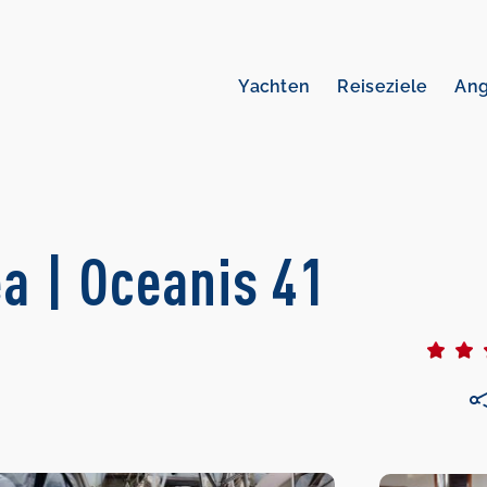
Yachten
Reiseziele
An
a | Oceanis 41