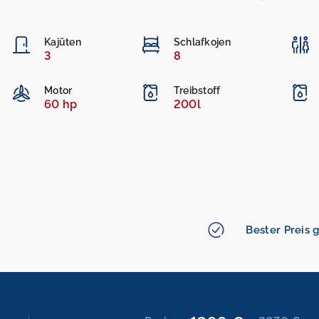
Kajüten
Schlafkojen
3
8
Motor
Treibstoff
60 hp
200l
Bester Preis g