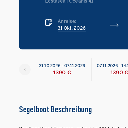
Ecstasea | Oceanis 41
Anreise:
31 Okt. 2026
26
-
31.10.2026
31.10.2026
-
07.11.2026
07.11.2026
-
14.
erviert
1390 €
1390 
Segelboot Beschreibung